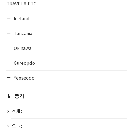
TRAVEL & ETC
Iceland
Tanzania
Okinawa
Gureopdo
Yeoseodo
통계
전체 :
오늘 :