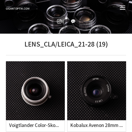
LENS_CLA/LEICA_21-28 (19)
Voigtlander Color-Skopar 21mm f4
Kobalux Avenon 28mm F3.5 LTM