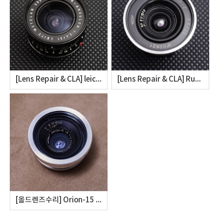
[Lens Repair & CLA] leica super-angulon M 21mm f3.4 / Schneider SA 21mm F3.5 Disassembly (슈퍼앙굴론의 헤이즈 클리닝)
[Lens Repair & CLA] Russar MR-2 20mm F5.6의 분해 수리.
[올드렌즈수리] Orion-15 28mm f6 repair.