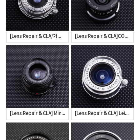
[Lens Repair & CLA/거인광학] Canon 28mm F3.5 LTM Disassembly & CLA (캐논 28mm F3.5 스크류마운트 클리닝 및 오버홀)
[Lens Repair & CLA]CONTAX G Carl Zeiss Biogon T* 28mm F2.8 Disassembly & Cleaning (칼 짜이스 콘탁스 G 28mm F2.8 렌즈의 조리개 유격, 헤이즈 클리닝)
[Lens Repair & CLA] Minolta M-Rokkor 28mm F2.8(미놀타 엠로커 28mm F2.8의 헤이즈 클리닝 오버홀)
[Lens Repair & CLA] Leica Super-Angulon 21mm f4 LTM / Schneider SA 21mm F4 Disassembly (슈퍼앙굴론의 헤이즈 클리닝)