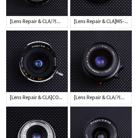
[Lens Repair & CLA/거인광학] Leica Elmarit 28mm F2.8 V2 Disassembly & CLA (라이카 엘마릿 28mm F2.8 2세대 전기형의 렌즈 오버홀 클리닝)
[Lens Repair & CLA]MS-Optics Apoqualia-II 28mm F2 Disassembly (미야자키 광학 렌즈의 조리개 수리 및 초점교정, 헤이즈 클리닝)
[Lens Repair & CLA]CONTAX G Carl Zeiss Hologon T* 16mm F8 Disassembly & Cleaning (칼 짜이스 콘탁스 G 16mm F8 홀로곤의 무한대초점교정, 반사방지도색)
[Lens Repair & CLA/거인광학] Leica Summicron-M 28mm F2 ASPH Disassembly & CLA (라이카 주미크론 28mm F2 ASPH의 헤이즈 클리닝 및 유막제거)