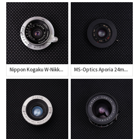
Nippon Kogaku W-Nikkor 2.5cm F4 CLA (와이드 니코르 2.5cm F 클리닝 및 오버홀) [Gigantoptik/거인광학]
MS-Optics Aporia 24mm f2 Disassembly & CLA (미야자키 광학 아포리아 24mm F2의 렌즈 클리닝 및 오버홀) [Lens Repair & CAL/거인광학]