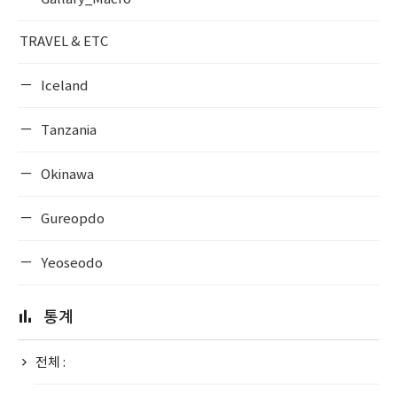
TRAVEL & ETC
Iceland
Tanzania
Okinawa
Gureopdo
Yeoseodo
통계
전체 :