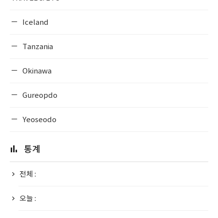
Iceland
Tanzania
Okinawa
Gureopdo
Yeoseodo
통계
전체 :
오늘 :