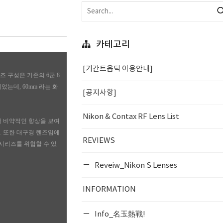
카테고리
[기간트옵틱 이용안내]
 렌즈 구성은 기존의 6군 8
는데, 60mm 라는 화
[공지사항]
Nikon & Contax RF Lens List
 비약적인 향상을 보여
. 또한 대구경 렌즈임에
REVIEWS
시리즈를 위협할 수 있
Reveiw_Nikon S Lenses
INFORMATION
Info_名玉熱戰!