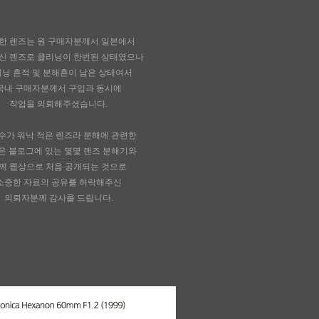
한 렌즈는 원 구매자분께서 일본에서
신 렌즈로
클리닝이 한번된 상태였으나
닝 흔적 및 분해흔이
남은 상태여서
국내 구매자분께서 구입과 동시에
작업을
의뢰해주셨습니다.
수가 워낙 적은 렌즈라 분해에 관련한
은
블로그에 있는 몇몇 렌즈 분해기와
께 웹상으로 처음 공개되는 것으로
소중한 자료의 공유를 허락해주신
의뢰자분께 감사를 드립니다.