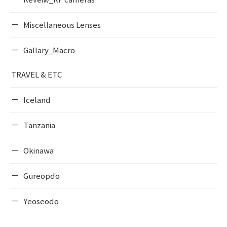
Reveiw_RF cameras
Miscellaneous Lenses
Gallary_Macro
TRAVEL & ETC
Iceland
Tanzania
Okinawa
Gureopdo
Yeoseodo