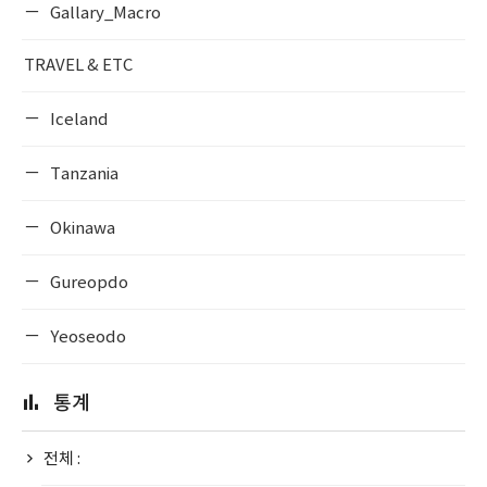
Gallary_Macro
TRAVEL & ETC
Iceland
Tanzania
Okinawa
Gureopdo
Yeoseodo
통계
전체 :