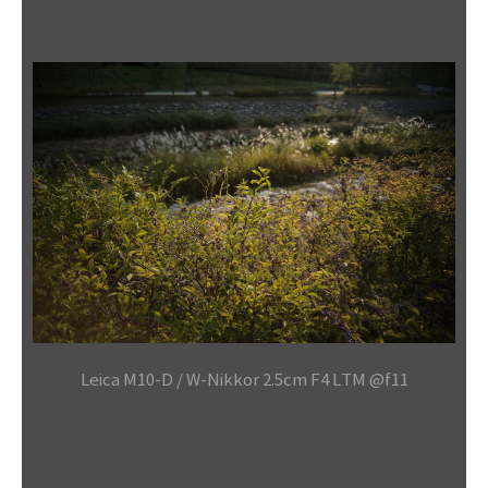
Leica M10-D / W-Nikkor 2.5cm F4 LTM @f11