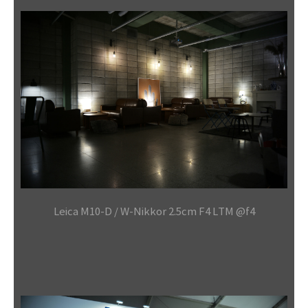
Leica M10-D / W-Nikkor 2.5cm F4 LTM @f4