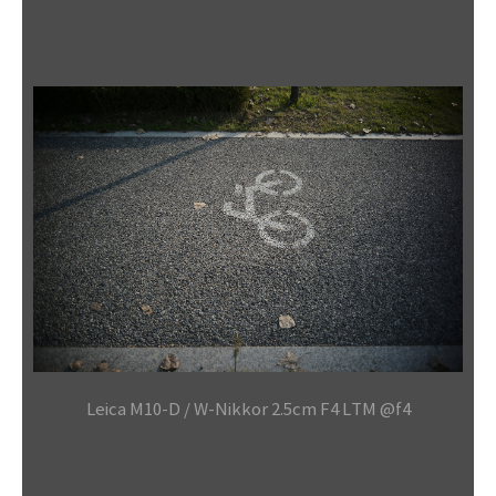
Leica M10-D / W-Nikkor 2.5cm F4 LTM @f4