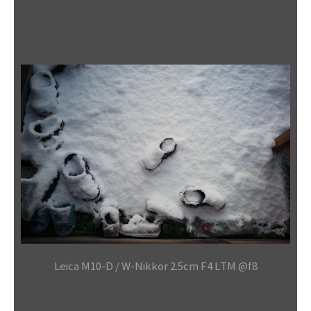
Leica M10-D / W-Nikkor 2.5cm F4 LTM @f8