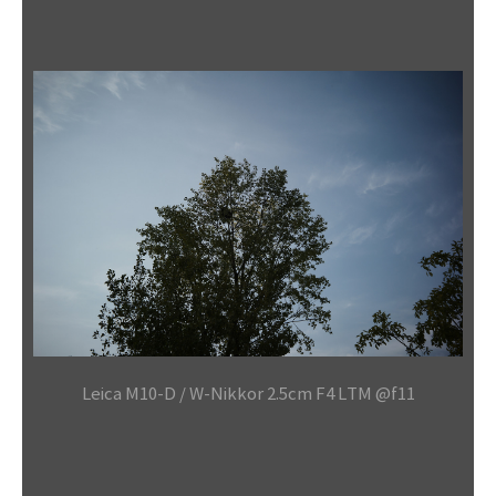
Leica M10-D / W-Nikkor 2.5cm F4 LTM @f11