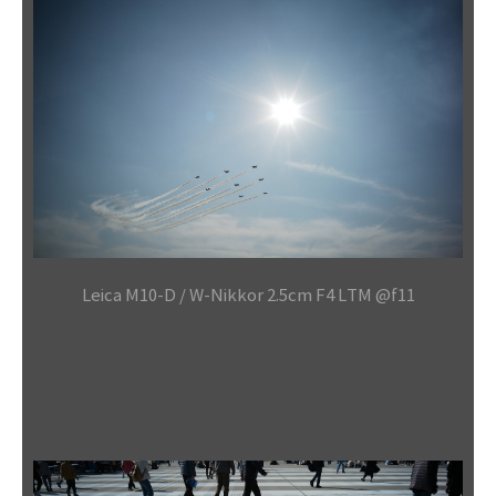
Leica M10-D / W-Nikkor 2.5cm F4 LTM @f11