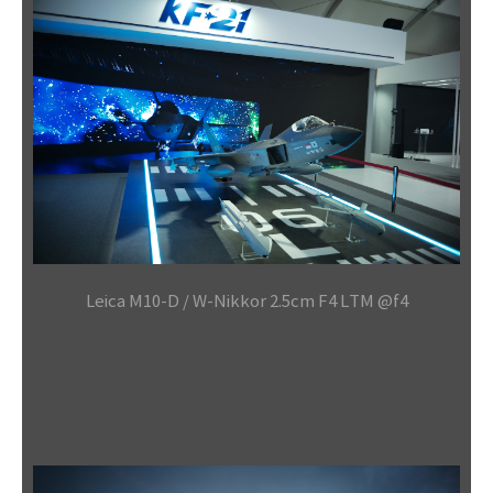
Leica M10-D / W-Nikkor 2.5cm F4 LTM @f4