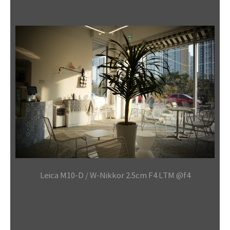
Leica M10-D / W-Nikkor 2.5cm F4 LTM @f4