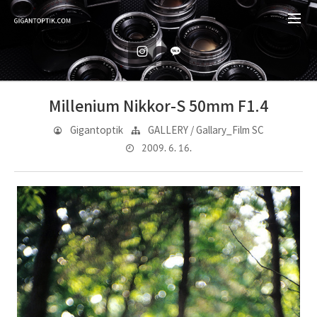
Millenium Nikkor-S 50mm F1.4
Gigantoptik
GALLERY / Gallary_Film SC
2009. 6. 16.