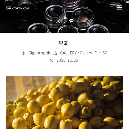
모과.
Gigantoptik
GALLERY / Gallary_Film SC
2010. 12. 25.