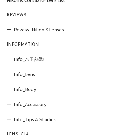
Nikon & Contax RF Lens List
REVIEWS
Reveiw_Nikon S Lenses
INFORMATION
Info_名玉熱戰!
Info_Lens
Info_Body
Info_Accessory
Info_Tips & Studies
LENS_CLA