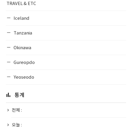
TRAVEL & ETC
Iceland
Tanzania
Okinawa
Gureopdo
Yeoseodo
통계
전체 :
오늘 :