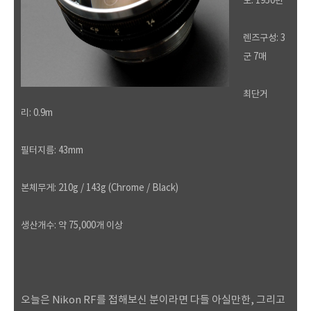
도: 1950년
렌즈구성: 3
군 7매
최단거
리: 0.9m
필터지름: 43mm
본체무게: 210g / 143g (Chrome / Black)
생산개수: 약 75,000개 이상
오늘은 Nikon RF를 접해보신 분이라면 다들 아실만한, 그리고