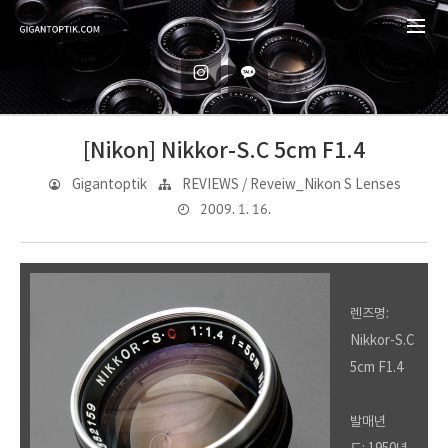
[Nikon] Nikkor-S.C 5cm F1.4
Gigantoptik
REVIEWS / Reveiw_Nikon S Lenses
2009. 1. 16.
렌즈명:
Nikkor-S.C
5cm F1.4
발매년