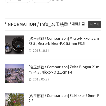
'INFORMATION / Info_名玉熱戰!'
관련 글
더 보기
[名玉熱戰 / Comparison] Micro-Nikkor 5cm
F3.5, Micro-Nikkor-P.C 55mm F3.5
2015.10.14
[名玉熱戰 / Comparison] Zeiss Biogon 21m
m F4.5, Nikkor-O 2.1cm F4
2015.05.29
[名玉熱戰 / Comparison] EL Nikkor 50mm F
2.8