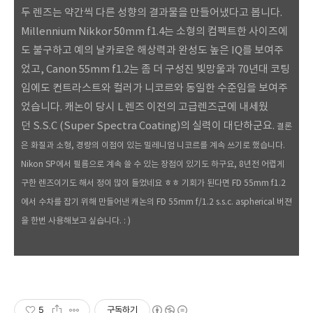
두 렌즈는 약간씩 다른 성향의 결과물을 만들어냈다고 봅니다.
Millennium Nikkor 50mm f1.4는 소형의 컴팩트한 사이즈에
도 불구하고 예의 날카로운 해상력과 완성도 높은 IQ를 보여주
었고, Canon 55mm f1.2는 좀 더 구성진 빛망울과 70년대 코팅
임에도 컨트라스트와 컬러가 니코르와 동일한 수준임을 보여주
었습니다. 캐논이 당시 L 렌즈 이전의 고급렌즈군에 내세웠
던 S.S.C (
Super Spectra Coating)의 실력이 대단하군요.
결론
은 화질과 소형, 경량의 이점이 있는 밀레니엄 니코르를 계속 쓰기로 했습니다.
Nikon SP에서 필름으로 계속 쓸 수 있는 장점이 있기도 하구요, 8년전 어렵게
구한 렌즈이기도 해서 정이 많이 들었네요 ㅎㅎ 기회가 된다면 FD 55mm f1.2
에서 수차를 잡기 위해 만들어낸 캐논의 FD 55mm f/1.2 s.s.c. aspherical 버젼
을 한번 사용해보고 싶습니다. : )
5
구독하기