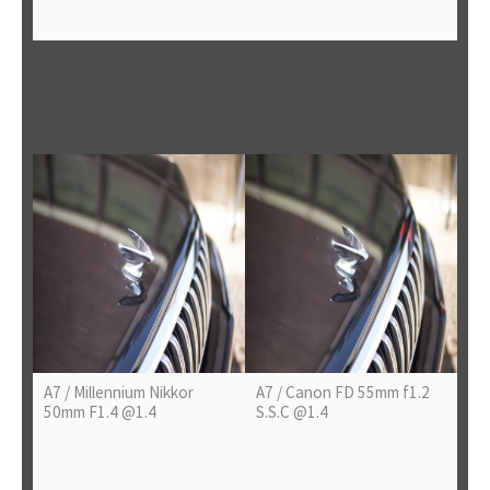
A7 / Millennium Nikkor
A7 / Canon FD 55mm f1.2
50mm F1.4 @1.4
S.S.C @1.4