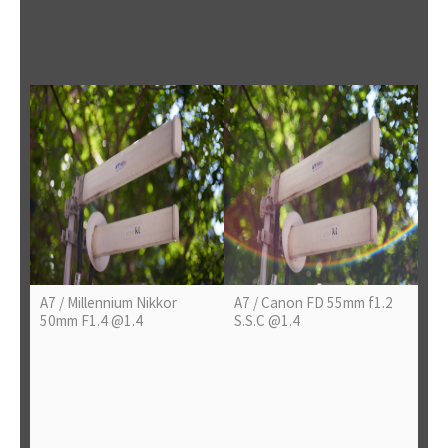
A7 / Millennium Nikkor
A7 / Canon FD 55mm f1.2
50mm F1.4 @1.4
S.S.C @1.4