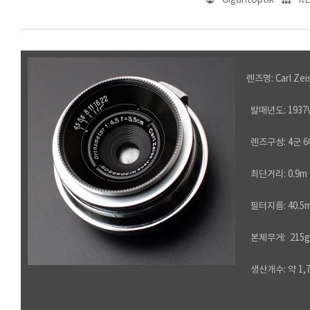
Gigantoptik
RE
렌즈명: Carl Zeis
발매년도: 1937
렌즈구성: 4군 6
최단거리: 0.9m
필터지름: 40.5
본체무게: 215g
생산개수: 약 1,