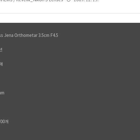
VIEWS / Reveiw_Nikon S Lenses
s Jena Orthometar 3.5cm F4.5
년
매
mm
700개