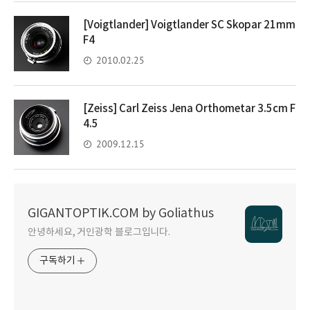
[Voigtlander] Voigtlander SC Skopar 21mm
F4
2010.02.25
[Zeiss] Carl Zeiss Jena Orthometar 3.5cm F
4.5
2009.12.15
GIGANTOPTIK.COM by Goliathus
안녕하세요, 거인광학 블로그입니다.
구독하기