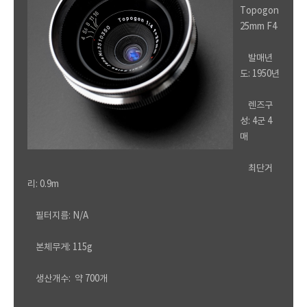
Topogon
25mm F4
발매년
도: 1950년
렌즈구
성: 4군 4
매
최단거
리: 0.9m
필터지름: N/A
본체무게: 115g
생산개수: 약 700개