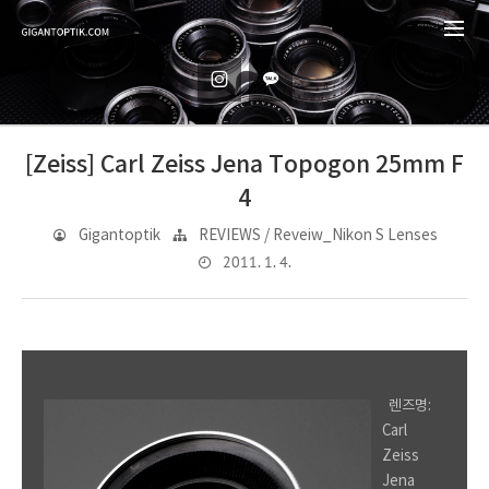
[Zeiss] Carl Zeiss Jena Topogon 25mm F
4
Gigantoptik
REVIEWS / Reveiw_Nikon S Lenses
2011. 1. 4.
렌즈명:
Carl
Zeiss
Jena