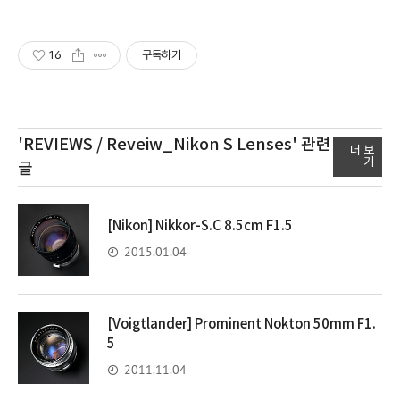
16
구독하기
'REVIEWS / Reveiw_Nikon S Lenses'
관련
더 보
기
글
[Nikon] Nikkor-S.C 8.5cm F1.5
2015.01.04
[Voigtlander] Prominent Nokton 50mm F1.
5
2011.11.04