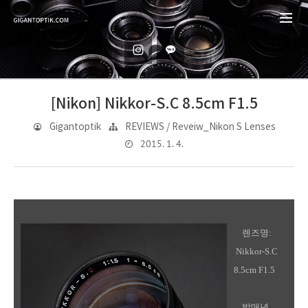
[Nikon] Nikkor-S.C 8.5cm F1.5
Gigantoptik
REVIEWS / Reveiw_Nikon S Lenses
2015. 1. 4.
렌즈명:
Nikkor-S.C
8.5cm F1.5
발매년