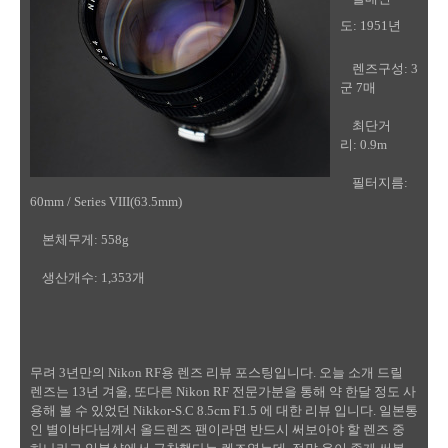
도: 1951년
렌즈구성: 3
군 7매
최단거
리: 0.9m
필터지름:
60mm / Series VIII(63.5mm)
본체무게: 558g
생산개수: 1,353개
무려 3년만의 Nikon RF용 렌즈 리뷰 포스팅입니다. 오늘 소개 드릴
렌즈는 13년 겨울, 또다른 Nikon RF 전문가분을 통해 약 한달 정도 사
용해 볼 수 있었던 Nikkor-S.C 8.5cm F1.5 에 대한 리뷰 입니다. 일본통
인 별이바다님께서 올드렌즈 팬이라면 반드시 써보아야 할 렌즈 중