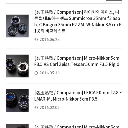
[名玉熱戰 / Comparison] 라이카와 자이스, 니
콘을 대표하는 렌즈 Summicron 35mm f2 asp
h, C Biogon 35mm F2 ZM, W-Nikkor 3.5cm F
1.8의 비교테스트
2016.06.28
[名玉熱戰 / Comparison] Micro-Nikkor 5cm
F3.5 VS Carl Zeiss Tessar 50mm F3.5 Rigid.
2016.05.16
[名玉熱戰 / Comparison] LEICA 50mm f2.8 E
LMAR-M, Micro-Nikkor 5cm F3.5
2016.02.03
[名玉熱戰 / Comparison] Micro-Nikkor 5cm