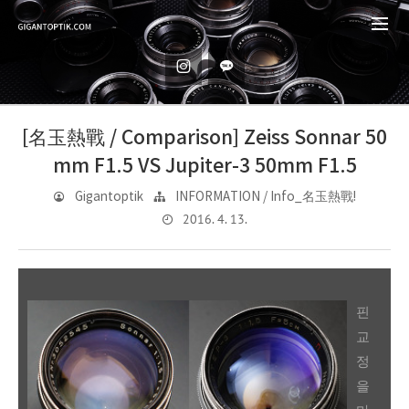
[名玉熱戰 / Comparison] Zeiss Sonnar 50
mm F1.5 VS Jupiter-3 50mm F1.5
Gigantoptik
INFORMATION / Info_名玉熱戰!
2016. 4. 13.
핀
교
정
을