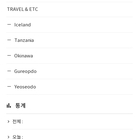
TRAVEL & ETC
Iceland
Tanzania
Okinawa
Gureopdo
Yeoseodo
통계
전체 :
오늘 :