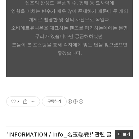
렌즈의 완성도, 부품의 수, 형태 등 묘사력에
영향을
미치는 변수가 매우 많이 존재하기 때문에 두 개의
개체로 촬영한
몇 장의 사진으로 독일과
소비에트유니온을 대표하는 렌즈를 평가하는데에는 분명
무리가 있습니다만 궁금해하셨던
분들이 본
포스팅을 통해 각자에게 맞는 답을 찾으셨으면
좋겠습니다.
7
구독하기
'INFORMATION / Info_名玉熱戰!'
관련 글
더 보기