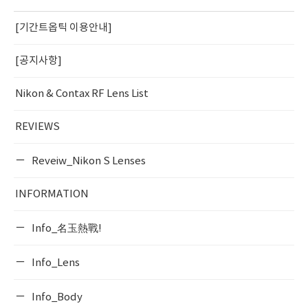
[기간트옵틱 이용안내]
[공지사항]
Nikon & Contax RF Lens List
REVIEWS
Reveiw_Nikon S Lenses
INFORMATION
Info_名玉熱戰!
Info_Lens
Info_Body