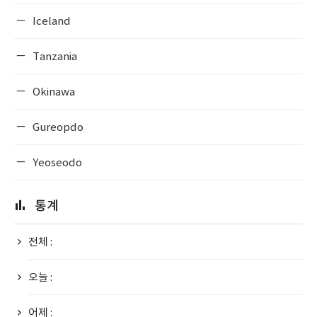
Iceland
Tanzania
Okinawa
Gureopdo
Yeoseodo
통계
전체 :
오늘 :
어제 :