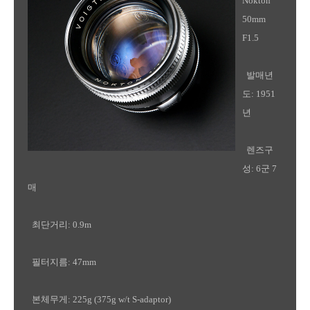
Nokton
50mm
F1.5
발매년
도: 1951
년
렌즈구
성: 6군 7
매
최단거리: 0.9m
필터지름: 47mm
본체무게: 225g (375g w/t S-adaptor)