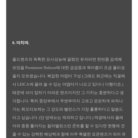
6. 마치며.
올드렌즈의 독특한 묘사성능에 끌렸던 유저라면 한번쯤 검색해
보았을 Prominent Nokton에 대한 궁금증과 목마름이 조금 풀리셨
을지 모르겠습니다. 복잡한 어뎁터 구성 (그래도 최근에는 직결해
서 LEICA 에 물려 쓸 수 있는 어뎁터가 나오고 있다니 다행이죠.)
때문에 쉬이 접하기 어려운 렌즈이지만 그 가치는 충분하다고 생
각합니다. 특히 중앙부에서 주변부까지 고르고 은은하게 퍼져나
가는 회오리보케는 그 강도와 밸런스가 가장 훌륭하다고 말씀드
리고 싶습니다. (단 앙제뉴는 제외하고 입니다.) 역광에서의 플레
어와 종종 틀어지는 컬러밸런스만 콘트롤 할 수 있다면 현행에 견
줄 수 있는 강력한 해상력과 함께 아주 특별한 표준렌즈가 되어 유