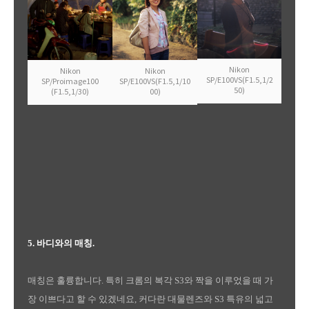
Nikon
Nikon
Nikon
SP/E100VS(F1.5,1/2
SP/Proimage100
SP/E100VS(F1.5,1/10
50)
(F1.5,1/30)
00)
5. 바디와의 매칭.
매칭은 훌륭합니다. 특히 크롬의 복각 S3와 짝을 이루었을 때 가
장 이쁘다고 할 수 있겠네요, 커다란 대물렌즈와 S3 특유의 넓고