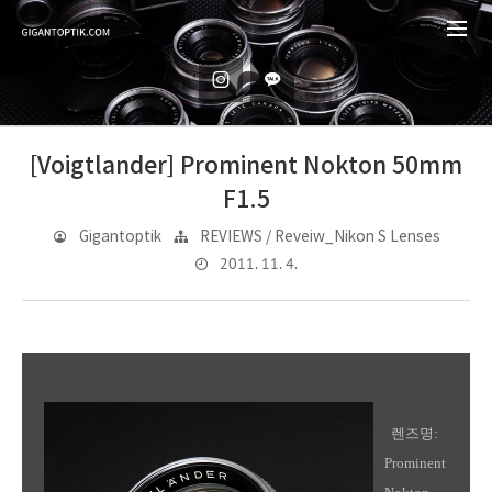
[Voigtlander] Prominent Nokton 50mm
F1.5
Gigantoptik
REVIEWS / Reveiw_Nikon S Lenses
2011. 11. 4.
렌즈명:
Prominent