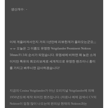
생산개수: -
이제 게을러져서인지 거의 1년만에 리뷰한개가 올라오는군요;;;
ㅠㅠ 오늘은 그 이름도 유명한 Voigtlander Prominent Nokton
50mm F1.5의 순서가 되었습니다. 유명세에 비하면 꽤 늦은 소개
이지만 특유의 회오리보케로 세계적으로 유명한 렌즈이니 흥미
를 가지고 봐주시면 감사하겠습니다!
지금의 Cosina Voigtlander가 아닌 오리지널 Voigtlander에 의해
1950년도에 제작 되어진 렌즈입니다. (자료나 예제 검색시 CV의
Nokton이 엄청 많이 나오는데 편의상 현재의 Nokton과는