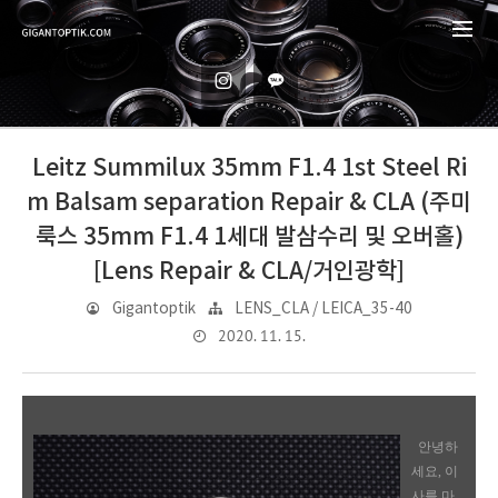
Leitz Summilux 35mm F1.4 1st Steel Ri
m Balsam separation Repair & CLA (주미
룩스 35mm F1.4 1세대 발삼수리 및 오버홀)
[Lens Repair & CLA/거인광학]
Gigantoptik
LENS_CLA / LEICA_35-40
2020. 11. 15.
안녕하
세요, 이
사를 마